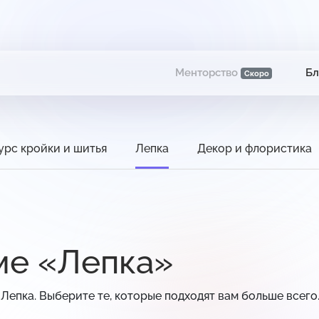
Менторство
Бл
Скоро
урс кройки и шитья
Лепка
Декор и флористика
ме «Лепка»
Лепка. Выберите те, которые подходят вам больше всего